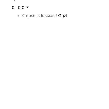
0
0
€
Krepšelis tuščias !
Grįžti