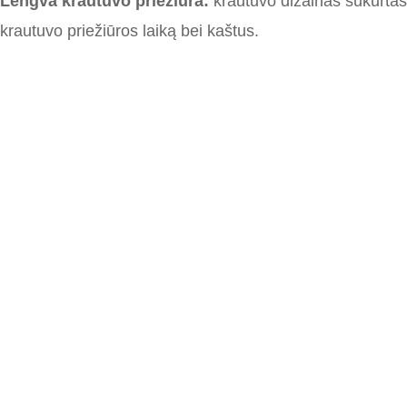
Lengva krautuvo priežiūra
:
k
rautuvo dizainas
sukurtas
krautuvo
priežiūros laiką bei kaštus.
Pateikti užklausą