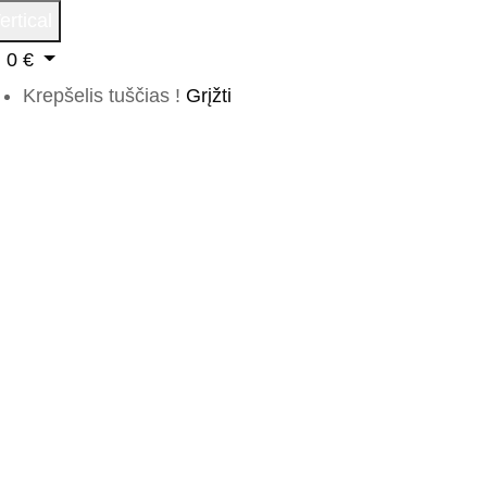
ertical
0
€
Krepšelis tuščias !
Grįžti