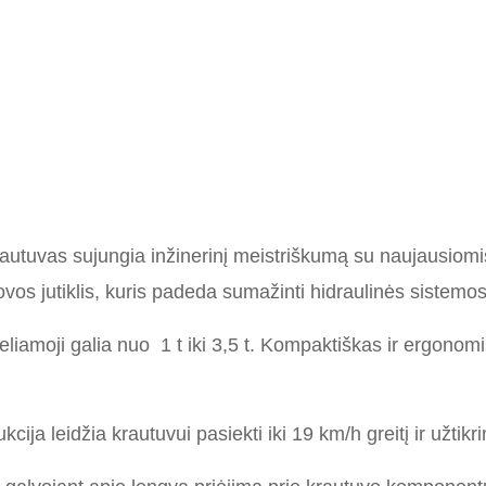
rautuvas sujungia inžinerinį meistriškumą su naujausi
om
vos jutiklis, kuris padeda sumažinti hidraulinės sistemos
eliamoji galia nuo
1
t iki
3,
5
t. Kompaktiškas
ir ergonom
cija leidžia krautuvui pasiekti iki
19
km/h greitį ir užtik