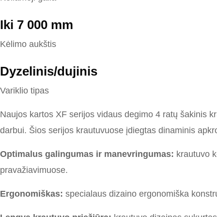
Iki 7 000 mm
Kėlimo aukštis
Dyzelinis/dujinis
Variklio tipas
Naujos kartos X
F
serijos
vidaus degimo
4 ratų šakinis k
darbui
.
Šios serijos krautuv
uose
įdiegta
s dinaminis
apkro
Optimalus galingumas
ir manevringumas
:
krautuvo k
pravažiavimuose.
Ergonomiškas
:
specialaus dizaino ergonomiška konstruk