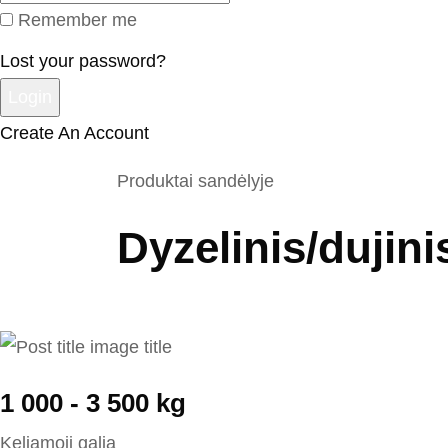
Remember me
Lost your password?
Create An Account
Produktai sandėlyje
Dyzelinis/dujini
Titulinis
›
Katalogas
›
Krautuvai
›
Krautuvai vidaus de
1 000 - 3 500 kg
Keliamoji galia