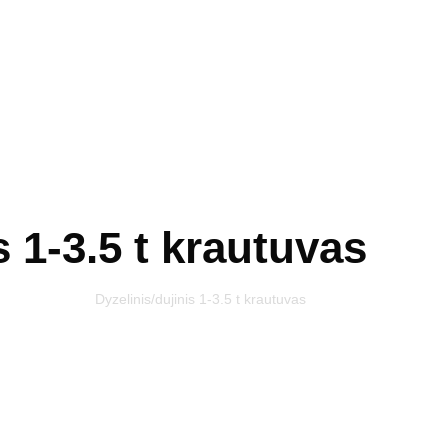
s 1-3.5 t krautuvas
gimo varikliu
›
Dyzelinis/dujinis 1-3.5 t krautuvas