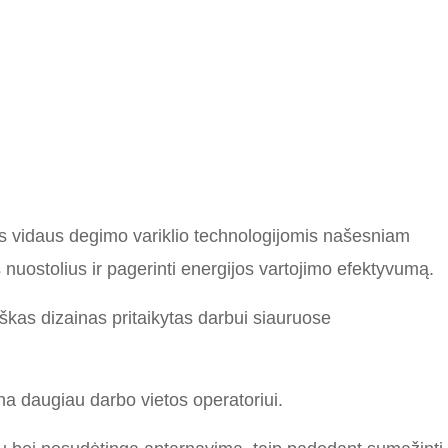
is
vidaus degimo variklio
technologijomis
našesniam
 nuostolius ir pagerinti
energijos vartojimo efektyvumą.
iškas
dizainas pritaikytas darbui siauruose
rina daugiau darbo vietos
operatoriui.