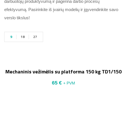
darbuotojų produktyvumą ir pagerina darbo procesų
efektyvumą. Pasirinkite iš įvairių modelių ir įgyvendinkite savo
verslo tikslus!
9
18
27
Mechaninis vežimėlis su platforma 150 kg TD1/150
65
€
+ PVM