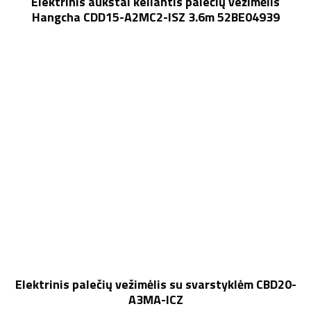
Elektrinis aukštai keliantis palečių vežimėlis
Hangcha CDD15-A2MC2-ISZ 3.6m 52BE04939
Elektrinis palečių vežimėlis su svarstyklėm CBD20-
A3MA-ICZ