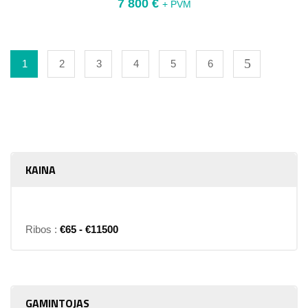
7 800
€
+ PVM
1
2
3
4
5
6
KAINA
Ribos :
€
65
- €
11500
GAMINTOJAS