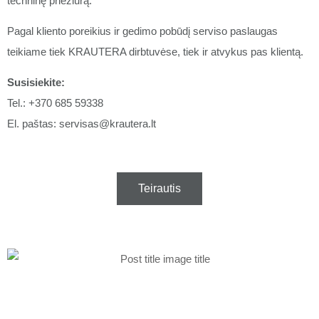
techninę priežiūrą.
Pagal kliento poreikius ir gedimo pobūdį serviso paslaugas
teikiame tiek KRAUTERA dirbtuvėse, tiek ir atvykus pas klientą.
Susisiekite:
Tel.: +370 685 59338
El. paštas: servisas@krautera.lt
Teirautis