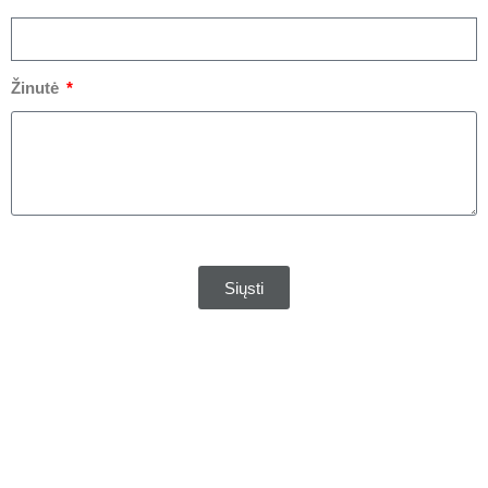
Žinutė
Siųsti