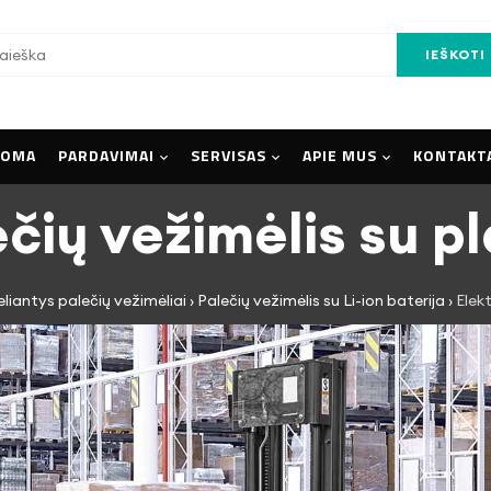
IEŠKOTI
UOMA
PARDAVIMAI
SERVISAS
APIE MUS
KONTAKT
ečių vežimėlis su p
keliantys palečių vežimėliai
›
Palečių vežimėlis su Li-ion baterija
›
Elekt