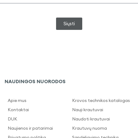
Siųsti
NAUDINGOS NUORODOS
Apie mus
Krovos technikos katalogas
Kontaktai
Nauji krautuvai
DUK
Naudoti krautuvai
Naujienos ir patarimai
Krautuvų nuoma
Privatumo politika
Sandėliavimo technika