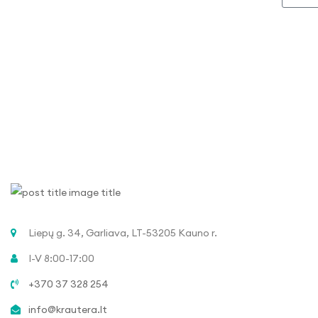
Liepų g. 34, Garliava, LT-53205 Kauno r.
I-V 8:00-17:00
+370 37 328 254
info@krautera.lt