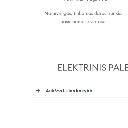
Manevringas, tinkamas darbui sunkiai
pasiekiamose vietose.
ELEKTRINIS PAL
Aukšta Li-ion kokybė