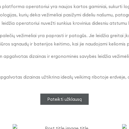
su platforma operatoriui yra naujos kartos gaminiai, sukurti lo
nologijas, kurių dėka vežimėliai pasižymi dideliu našumu, pat
leidžia operatoriui nuvežti sunkius krovinius didesniu atstumu 
palečių vežimėliai yra paprasti ir patogūs. Jie leidžia greitai į
žiūros sąnaudų ir baterijos keitimo, kai jie naudojami keliomi
tin apgalvotas dizainas ir ergonominės savybės leidžia vežimėl
galvotas dizainas užtikrina idealų veikimą ribotoje erdvėje, 
Pateikti užklausą