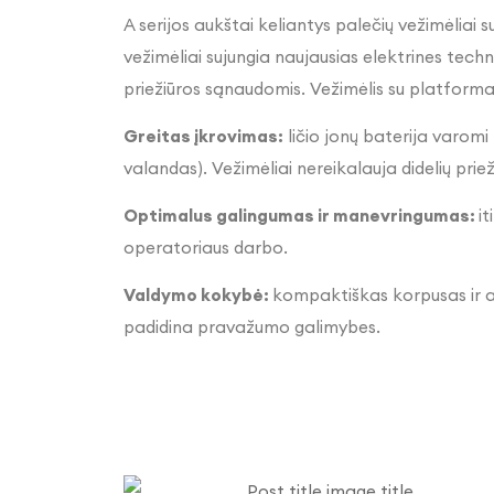
A serijos aukštai keliantys palečių vežimėliai 
vežimėliai sujungia naujausias elektrines tech
priežiūros sąnaudomis. Vežimėlis su platforma 
Greitas įkrovimas:
ličio jonų baterija varomi 
valandas). Vežimėliai nereikalauja didelių prie
Optimalus galingumas ir manevringumas
:
i
operatoriaus darbo.
Valdymo kokybė:
kompaktiškas korpusas ir ap
padidina pravažumo galimybes.