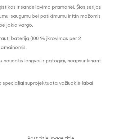
gistikos ir sandėliavimo pramonei. Šios serijos
ogumu, saugumu bei patikimumu ir itin mažomis
be jokio vargo.
krauti bateriją (100 % įkrovimas per 2
s pamainomis.
iu naudotis lengvai ir patogiai, neapsunkinant
o specialiai suprojektuota važiuoklė labai