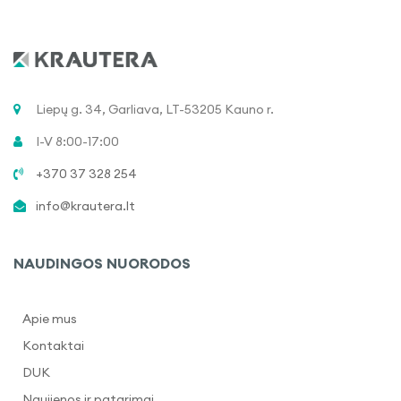
Liepų g. 34, Garliava, LT-53205 Kauno r.
I-V 8:00-17:00
+370 37 328 254
info@krautera.lt
NAUDINGOS NUORODOS
Apie mus
Kontaktai
DUK
Naujienos ir patarimai