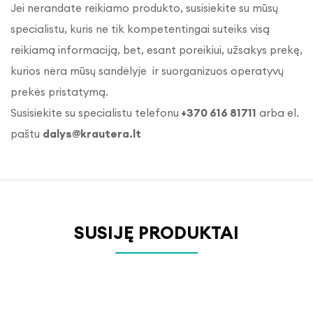
Jei nerandate reikiamo produkto, susisiekite su mūsų
specialistu, kuris ne tik kompetentingai suteiks visą
reikiamą informaciją, bet, esant poreikiui, užsakys prekę,
kurios nėra mūsų sandėlyje ir suorganizuos operatyvų
prekės pristatymą.
Susisiekite su specialistu telefonu
+370 616 81711
arba el.
paštu
dalys@krautera.lt
SUSIJĘ PRODUKTAI