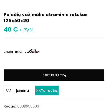
Palečių vežimėlio atraminis ratukas
125x60x20
40
€
+ PVM
GAMINTOJAS:
GAUTI PASIŪLYMĄ
Įsiminti
Teirautis
Kodas:
0009933803