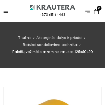
0
+370 615 64463
Titulinis
Atsarginės dalys ir priedai
Ratukai sandėliavimo technikai
Palečių vežimėlio atraminis ratukas 125x60x20