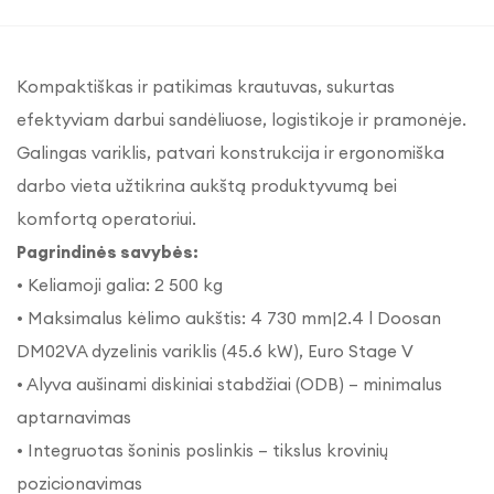
Kompaktiškas ir patikimas krautuvas, sukurtas
efektyviam darbui sandėliuose, logistikoje ir pramonėje.
Galingas variklis, patvari konstrukcija ir ergonomiška
darbo vieta užtikrina aukštą produktyvumą bei
komfortą operatoriui.
Pagrindinės savybės:
•
Keliamoji galia: 2 500 kg
•
Maksimalus kėlimo aukštis: 4 730 mm|2.4 l Doosan
DM02VA dyzelinis variklis (45.6 kW), Euro Stage V
•
Alyva aušinami diskiniai stabdžiai (ODB) – minimalus
aptarnavimas
•
Integruotas šoninis poslinkis – tikslus krovinių
pozicionavimas