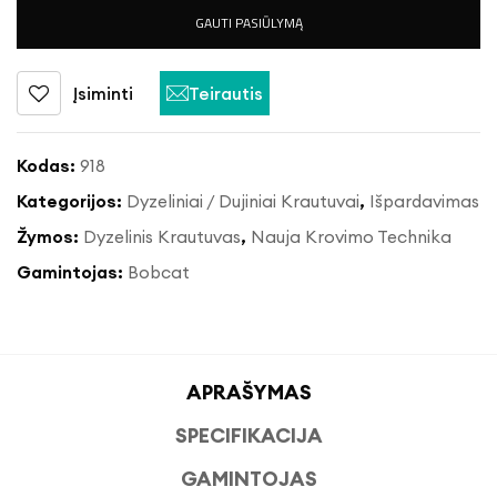
GAUTI PASIŪLYMĄ
Įsiminti
Teirautis
Kodas:
918
Kategorijos:
Dyzeliniai / Dujiniai Krautuvai
,
Išpardavimas
Žymos:
Dyzelinis Krautuvas
,
Nauja Krovimo Technika
Gamintojas:
Bobcat
APRAŠYMAS
SPECIFIKACIJA
GAMINTOJAS