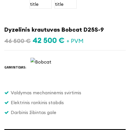
Dyzelinis krautuvas Bobcat D25S-9
42 500
€
46 500
€
+ PVM
GAMINTOJAS:
Valdymas mechaninėmis svirtimis
Elektrinis rankinis stabdis
Darbinis žibintas gale