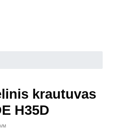
linis krautuvas
DE H35D
PVM