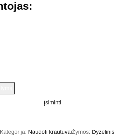
tojas:
ūlymą
Įsiminti
Kategorija:
Naudoti krautuvai
Žymos:
Dyzelinis