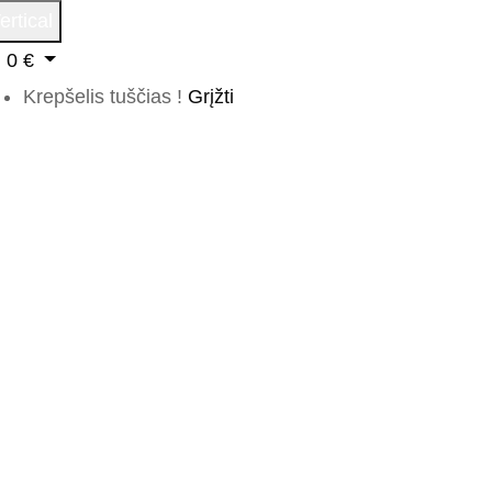
ertical
0
€
Krepšelis tuščias !
Grįžti