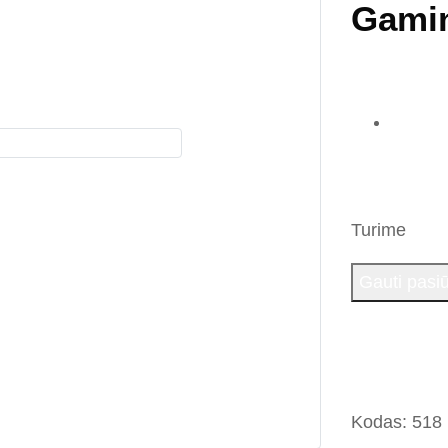
Gamin
Turime
Gauti pasi
Teirautis
Kodas:
518