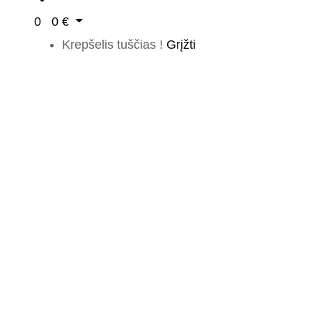
0
0
€
Krepšelis tuščias !
Grįžti