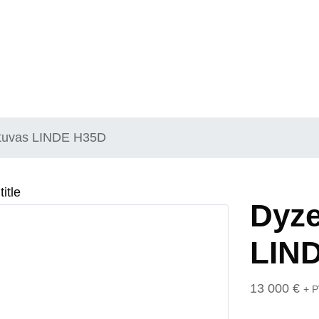
utuvas LINDE H35D
Dyze
LIN
13 000
€
+ 