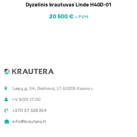
Dyzelinis krautuvas Linde H40D-01
20 500
€
+ PVM
Liepų g. 34, Garliava, LT-53205 Kauno r.
I-V 8:00-17:00
+370 37 328 254
info@krautera.lt