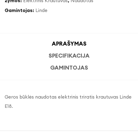
Žymos:
Elektrinis Krautuvas
,
Naudotas
Gamintojas:
Linde
APRAŠYMAS
SPECIFIKACIJA
GAMINTOJAS
Geros būklės naudotas elektrinis triratis krautuvas Linde
E18.