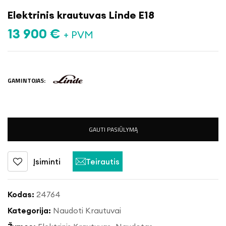
Elektrinis krautuvas Linde E18
13 900
€
+ PVM
GAMINTOJAS:
GAUTI PASIŪLYMĄ
Įsiminti
Teirautis
Kodas:
24764
Kategorija:
Naudoti Krautuvai