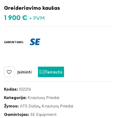
Greideriavimo kaušas
1 900
€
+ PVM
GAMINTOJAS:
Įsiminti
Teirautis
Kodas:
102216
Kategorija:
Krautuvų Priedai
Žymos:
ATS Dalys
,
Krautuvų Priedai
Gamintojas:
SE Equipment