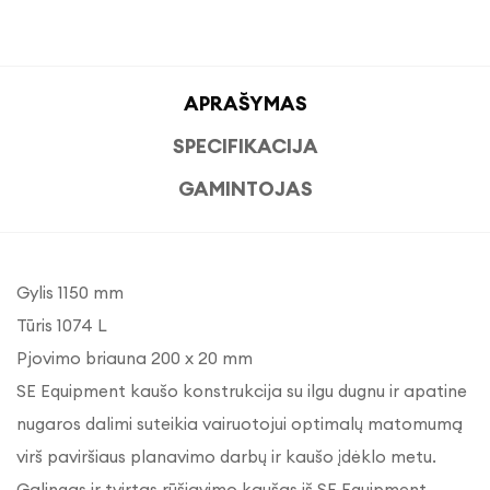
APRAŠYMAS
SPECIFIKACIJA
GAMINTOJAS
Gylis 1150 mm
Tūris 1074 L
Pjovimo briauna 200 x 20 mm
SE Equipment kaušo konstrukcija su ilgu dugnu ir apatine
nugaros dalimi suteikia vairuotojui optimalų matomumą
virš paviršiaus planavimo darbų ir kaušo įdėklo metu.
Galingas ir tvirtas rūšiavimo kaušas iš SE Equipment,