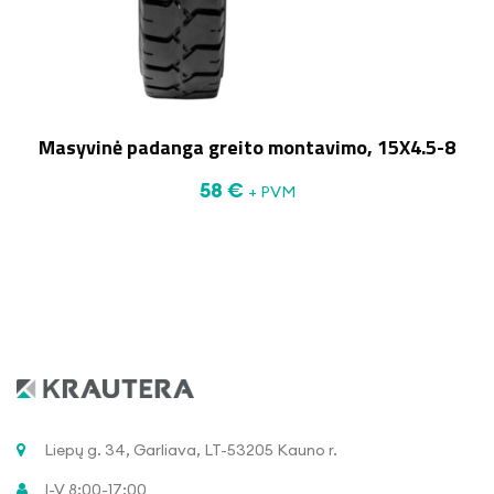
Masyvinė padanga greito montavimo, 15X4.5-8
58
€
+ PVM
Liepų g. 34, Garliava, LT-53205 Kauno r.
I-V 8:00-17:00