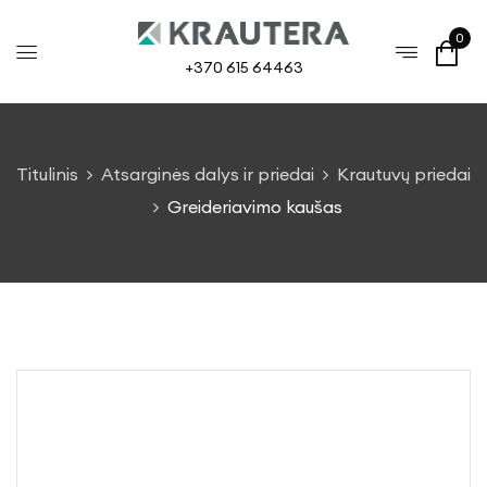
0
+370 615 64463
Titulinis
Atsarginės dalys ir priedai
Krautuvų priedai
Greideriavimo kaušas