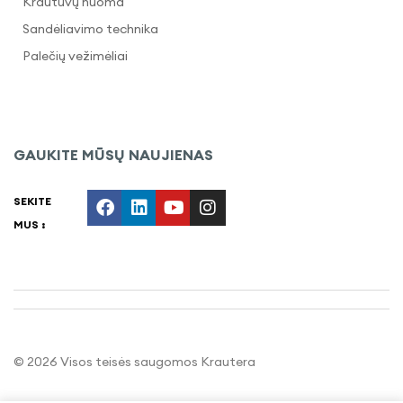
Krautuvų nuoma
Sandėliavimo technika
Palečių vežimėliai
GAUKITE MŪSŲ NAUJIENAS
SEKITE
MUS :
© 2026
Visos teisės saugomos Krautera