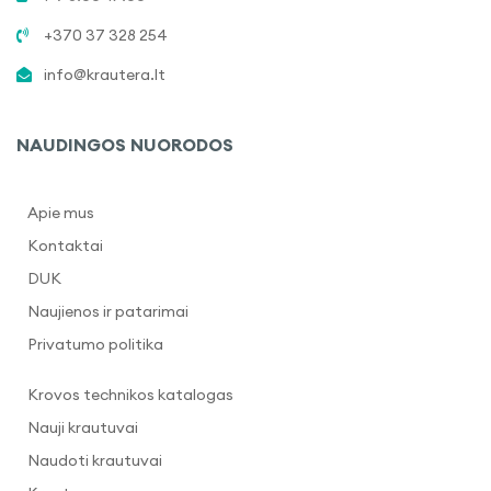
+370 37 328 254
info@krautera.lt
NAUDINGOS NUORODOS
Apie mus
Kontaktai
DUK
Naujienos ir patarimai
Privatumo politika
Krovos technikos katalogas
Nauji krautuvai
Naudoti krautuvai