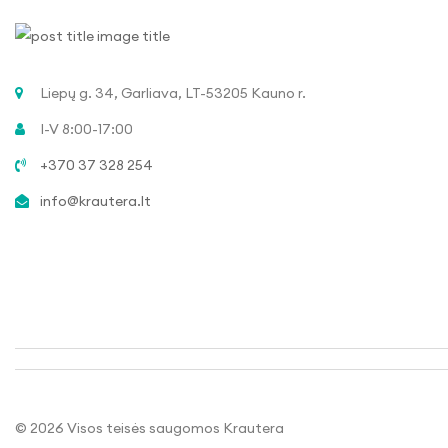
Liepų g. 34, Garliava, LT-53205 Kauno r.
I-V 8:00-17:00
+370 37 328 254
info@krautera.lt
© 2026
Visos teisės saugomos Krautera