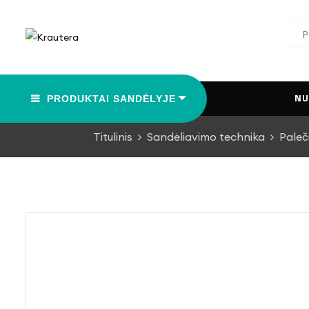
N
PRODUKTAI SANDĖLYJE
Titulinis
Sandėliavimo technika
Paleči