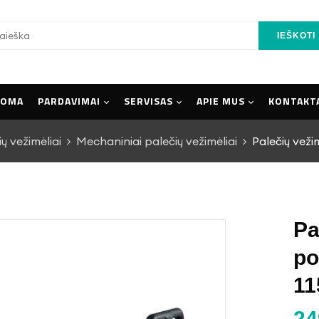
IEŠKOTI
UOMA
PARDAVIMAI
SERVISAS
APIE MUS
KONTAKT
ų vežimėliai
Mechaniniai palečių vežimėliai
Palečių veži
Pa
po
1
2