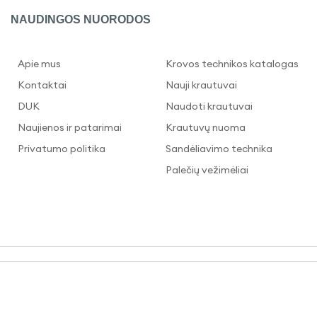
NAUDINGOS NUORODOS
Apie mus
Krovos technikos katalogas
Kontaktai
Nauji krautuvai
DUK
Naudoti krautuvai
Naujienos ir patarimai
Krautuvų nuoma
Privatumo politika
Sandėliavimo technika
Palečių vežimėliai