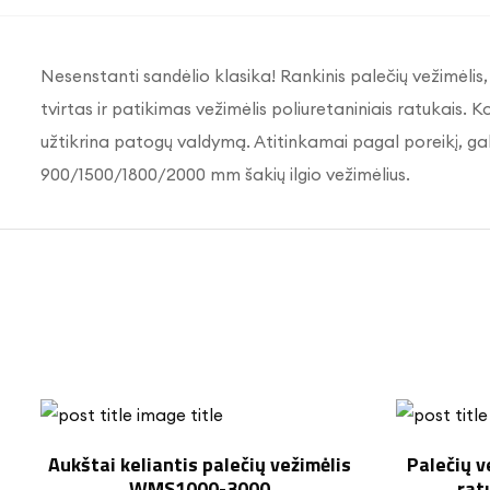
Nesenstanti sandėlio klasika! Rankinis palečių vežimėlis,
tvirtas ir patikimas vežimėlis poliuretaniniais ratukais.
Ko
užtikrina patogų valdymą.
Atitinkamai pagal poreikį, gali
900/1500/1800/2000 mm šakių ilgio vežimėlius.
Aukštai keliantis palečių vežimėlis
Palečių v
WMS1000-3000
rat