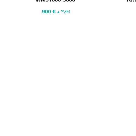
900
€
+ PVM