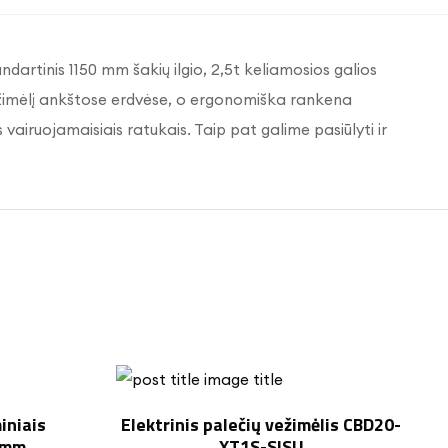
ndartinis 1150 mm šakių ilgio, 2,5t keliamosios galios
ežimėlį ankštose erdvėse, o ergonomiška rankena
s vairuojamaisiais ratukais. Taip pat galime pasiūlyti ir
iniais
Elektrinis palečių vežimėlis CBD20-
0mm
XT1S-SISU