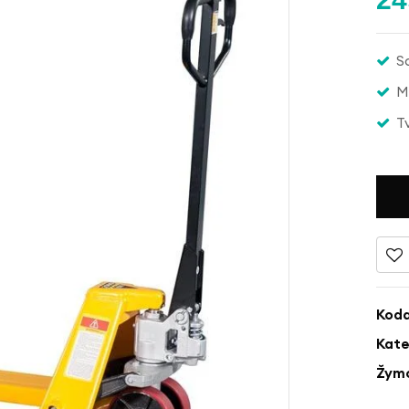
S
M
T
Kod
Kate
Žym