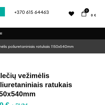
0
+370 615 64463
0
€
AI
mėlis poliuretaniniais ratukais 1150x540mm
lečių vežimėlis
liuretaniniais ratukais
150x540mm
49
€