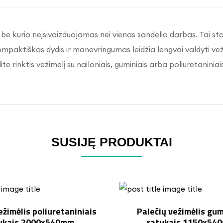
 be kurio neįsivaizduojamas nei vienas sandėlio darbas. Tai sta
mpaktiškas dydis ir manevringumas leidžia lengvai valdyti v
te rinktis vežimėlį su nailoniais, guminiais arba poliuretaniniai
SUSIJĘ PRODUKTAI
ežimėlis poliuretaniniais
Palečių vežimėlis gum
ukais 2000x540mm
ratukais 1150x54