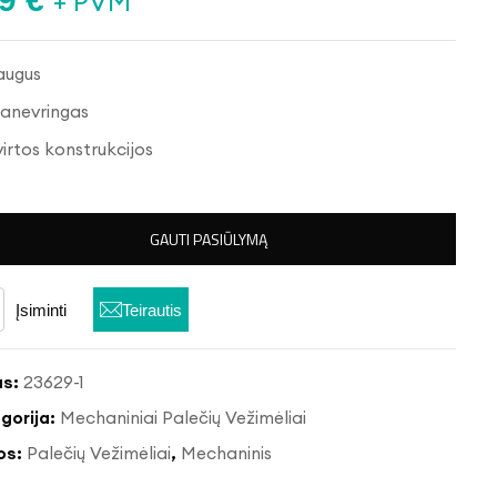
+ PVM
augus
anevringas
virtos konstrukcijos
GAUTI PASIŪLYMĄ
Įsiminti
Teirautis
as:
23629-1
gorija:
Mechaniniai Palečių Vežimėliai
os:
Palečių Vežimėliai
,
Mechaninis