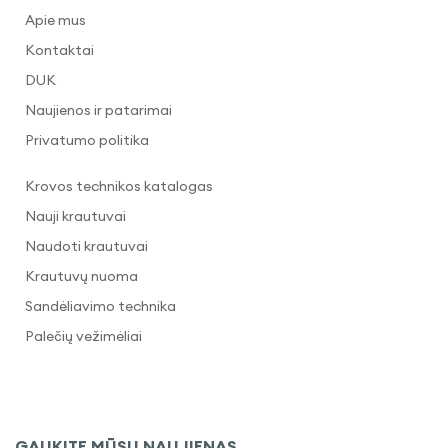
Apie mus
Kontaktai
DUK
Naujienos ir patarimai
Privatumo politika
Krovos technikos katalogas
Nauji krautuvai
Naudoti krautuvai
Krautuvų nuoma
Sandėliavimo technika
Palečių vežimėliai
GAUKITE MŪSŲ NAUJIENAS