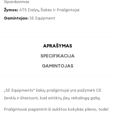
Išpardavimas
Žymos:
ATS Dalys
,
Šakės Ir Prailgintojai
Gamintojas:
SE Equipment
APRAŠYMAS
SPECIFIKACIJA
GAMINTOJAS
„SE Equipments“ šakių prailgintojai yra pažymėti CE
ženklu ir ištestuoti, kad atitiktų jūsų reikalingą galią.
Prailgintuvai pagaminti iš aukštos kokybės plieno, todėl