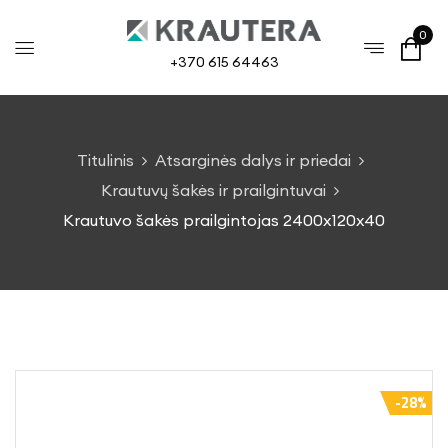
0
+370 615 64463
Titulinis
Atsarginės dalys ir priedai
Krautuvų šakės ir prailgintuvai
Krautuvo šakės prailgintojas 2400x120x40
-28%