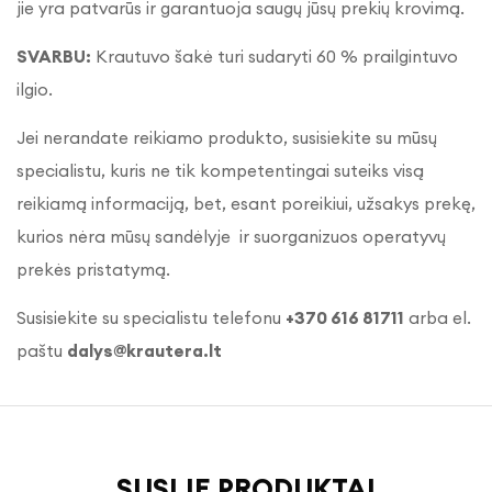
jie yra patvarūs ir garantuoja saugų jūsų prekių krovimą.
SVARBU:
Krautuvo šakė turi sudaryti 60 % prailgintuvo
ilgio.
Jei nerandate reikiamo produkto, susisiekite su mūsų
specialistu, kuris ne tik kompetentingai suteiks visą
reikiamą informaciją, bet, esant poreikiui, užsakys prekę,
kurios nėra mūsų sandėlyje ir suorganizuos operatyvų
prekės pristatymą.
Susisiekite su specialistu telefonu
+370 616 81711
arba el.
paštu
dalys@krautera.lt
SUSIJĘ PRODUKTAI