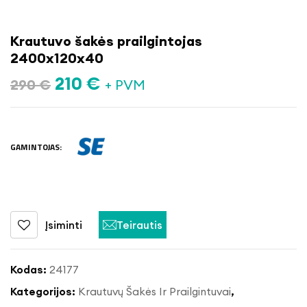
Krautuvo šakės prailgintojas
2400x120x40
210
€
290
€
+ PVM
GAMINTOJAS:
Įsiminti
Teirautis
Kodas:
24177
Kategorijos:
Krautuvų Šakės Ir Prailgintuvai
,