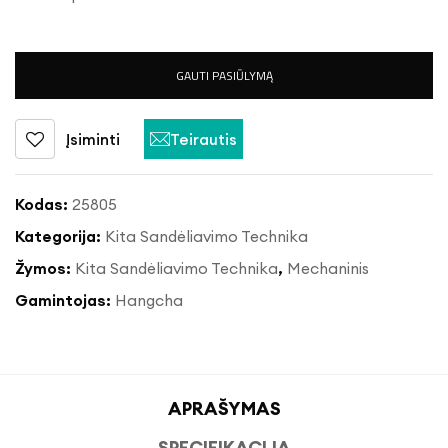
GAUTI PASIŪLYMĄ
Įsiminti
Teirautis
Kodas:
25805
Kategorija:
Kita Sandėliavimo Technika
Žymos:
Kita Sandėliavimo Technika
,
Mechaninis
Gamintojas:
Hangcha
APRAŠYMAS
SPECIFIKACIJA