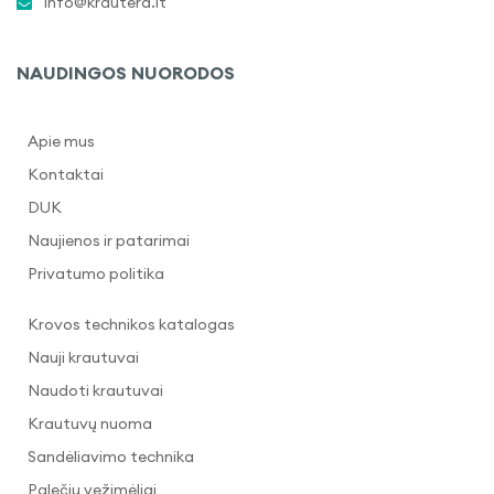
info@krautera.lt
NAUDINGOS NUORODOS
Apie mus
Kontaktai
DUK
Naujienos ir patarimai
Privatumo politika
Krovos technikos katalogas
Nauji krautuvai
Naudoti krautuvai
Krautuvų nuoma
Sandėliavimo technika
Palečių vežimėliai