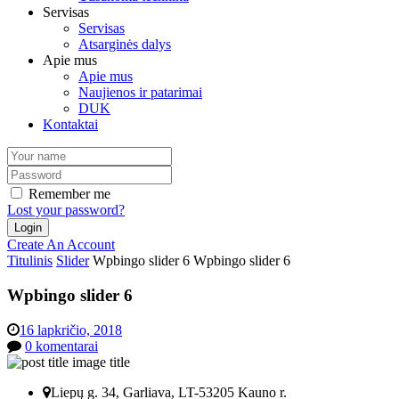
Servisas
Servisas
Atsarginės dalys
Apie mus
Apie mus
Naujienos ir patarimai
DUK
Kontaktai
Remember me
Lost your password?
Create An Account
Titulinis
Slider
Wpbingo slider 6
Wpbingo slider 6
Wpbingo slider 6
16 lapkričio, 2018
0
komentarai
Liepų g. 34, Garliava, LT-53205 Kauno r.