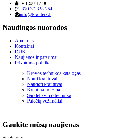
I-V 8:00-17:00
+370 37 328 254
info@krautera.lt
Naudingos nuorodos
Apie mus
Kontaktai
DUK
Naujienos ir patarimai
Privatumo politika
Krovos technikos katalogas
Nauji krautuvai
Naudoti krautuvai
Krautuvų nuoma
Sandėliavimo technika
Palečių vežimėliai
Gaukite mūsų naujienas
Sekite mus :