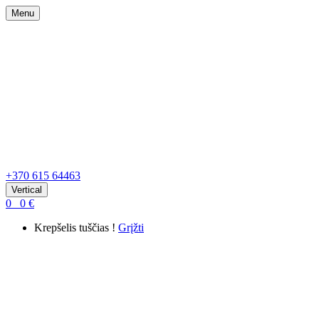
Menu
+370 615 64463
Vertical
0
0
€
Krepšelis tuščias !
Grįžti