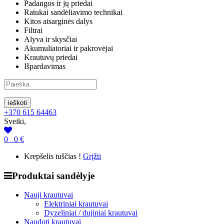
Padangos ir jų priedai
Ratukai sandėliavimo technikai
Kitos atsarginės dalys
Filtrai
Alyva ir skysčiai
Akumuliatoriai ir pakrovėjai
Krautuvų priedai
Išpardavimas
ieškoti
+370 615 64463
Sveiki,
0
0
€
Krepšelis tuščias !
Grįžti
Produktai sandėlyje
Nauji krautuvai
Elektriniai krautuvai
Dyzeliniai / dujiniai krautuvai
Naudoti krautuvai