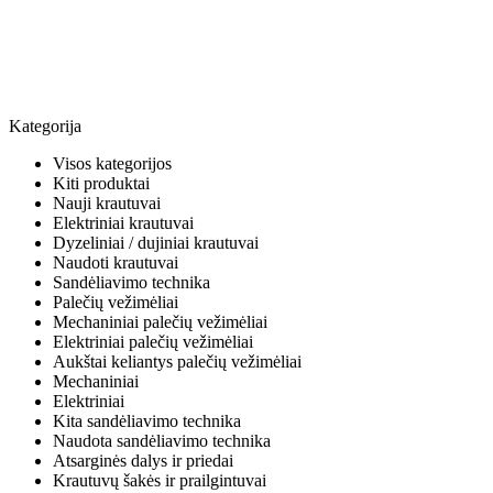
Kategorija
Visos kategorijos
Kiti produktai
Nauji krautuvai
Elektriniai krautuvai
Dyzeliniai / dujiniai krautuvai
Naudoti krautuvai
Sandėliavimo technika
Palečių vežimėliai
Mechaniniai palečių vežimėliai
Elektriniai palečių vežimėliai
Aukštai keliantys palečių vežimėliai
Mechaniniai
Elektriniai
Kita sandėliavimo technika
Naudota sandėliavimo technika
Atsarginės dalys ir priedai
Krautuvų šakės ir prailgintuvai