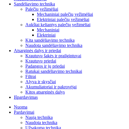
Sandėliavimo technika
Palečių vežimėliai
Mechaniniai palečių vežimėliai
Elektriniai palečių vežimėliai
Aukštai keliantys palečių vežimėliai
Mechaniniai
Elektriniai
Kita sandėliavimo technika
Naudota sandėliavimo technika
Atsarginės dalys ir priedai
Krautuvų šakės ir prailgintuvai
Krautuvų priedai
Padangos ir jų priedai
Ratukai sandėliavimo technikai
Filtrai
Alyva ir skysčiai
Akumuliatoriai ir pakrovėjai
Kitos atsarginės dalys
Išpardavimas
Nuoma
Pardavimai
Nauja technika
Naudota technika
Užsakoma technika