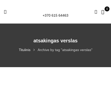
0
+370 615 64463
atsakingas verslas
Titulinis
Archive by tag "atsakingas verslas"