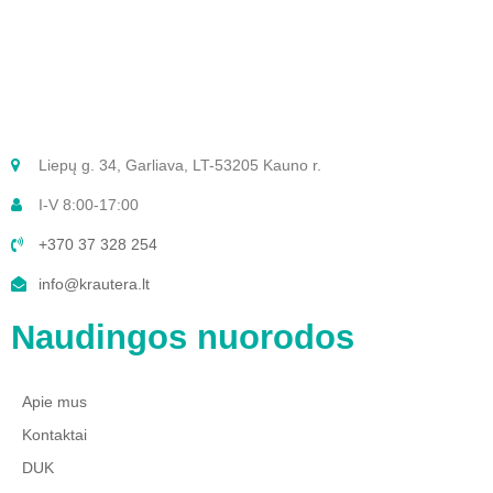
Liepų g. 34, Garliava, LT-53205 Kauno r.
I-V 8:00-17:00
+370 37 328 254
info@krautera.lt
Naudingos nuorodos
Apie mus
Kontaktai
DUK